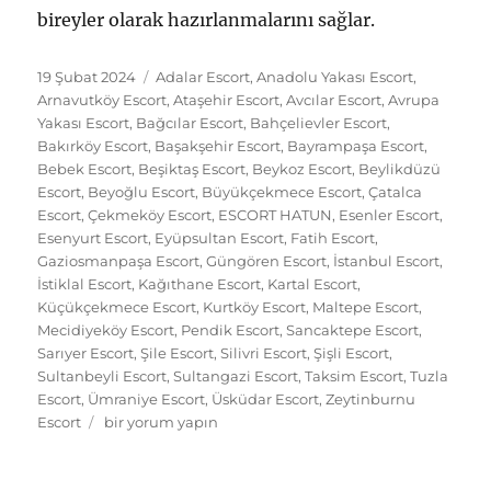
bireyler olarak hazırlanmalarını sağlar.
Yayın
Kategoriler
19 Şubat 2024
Adalar Escort
,
Anadolu Yakası Escort
,
tarihi
Arnavutköy Escort
,
Ataşehir Escort
,
Avcılar Escort
,
Avrupa
Yakası Escort
,
Bağcılar Escort
,
Bahçelievler Escort
,
Bakırköy Escort
,
Başakşehir Escort
,
Bayrampaşa Escort
,
Bebek Escort
,
Beşiktaş Escort
,
Beykoz Escort
,
Beylikdüzü
Escort
,
Beyoğlu Escort
,
Büyükçekmece Escort
,
Çatalca
Escort
,
Çekmeköy Escort
,
ESCORT HATUN
,
Esenler Escort
,
Esenyurt Escort
,
Eyüpsultan Escort
,
Fatih Escort
,
Gaziosmanpaşa Escort
,
Güngören Escort
,
İstanbul Escort
,
İstiklal Escort
,
Kağıthane Escort
,
Kartal Escort
,
Küçükçekmece Escort
,
Kurtköy Escort
,
Maltepe Escort
,
Mecidiyeköy Escort
,
Pendik Escort
,
Sancaktepe Escort
,
Sarıyer Escort
,
Şile Escort
,
Silivri Escort
,
Şişli Escort
,
Sultanbeyli Escort
,
Sultangazi Escort
,
Taksim Escort
,
Tuzla
Escort
,
Ümraniye Escort
,
Üsküdar Escort
,
Zeytinburnu
Kadıköy
Escort
bir yorum yapın
Genç
Escort:
Yaz