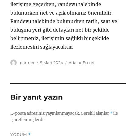
iletişime geçerken, randevu talebinde
bulunurken net ve açık olmanız önemlidir.
Randevu talebinde bulunurken tarih, saat ve
buluşma yeri gibi detayları net bir şekilde
belirtmeniz, iletişimin sağlıklı bir şekilde
ilerlemesini sağlayacaktır.
Yazar
Yayın
Kategoriler
partner
9 Mart 2024
Adalar Escort
tarihi
Bir yanıt yazın
E-posta adresiniz yayınlanmayacak.
Gerekli alanlar
*
ile
işaretlenmişlerdir
YORUM
*