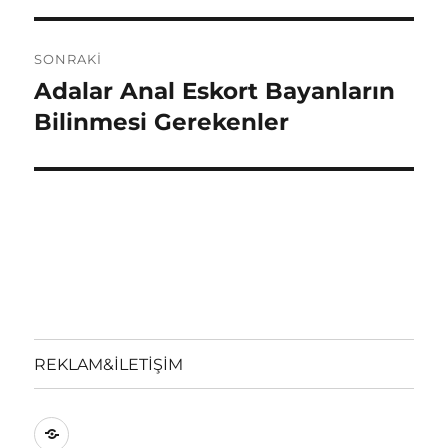
SONRAKI
Adalar Anal Eskort Bayanların
Sonraki
yazı:
Bilinmesi Gerekenler
REKLAM&İLETİŞİM
REKLAM&İLETİŞİM